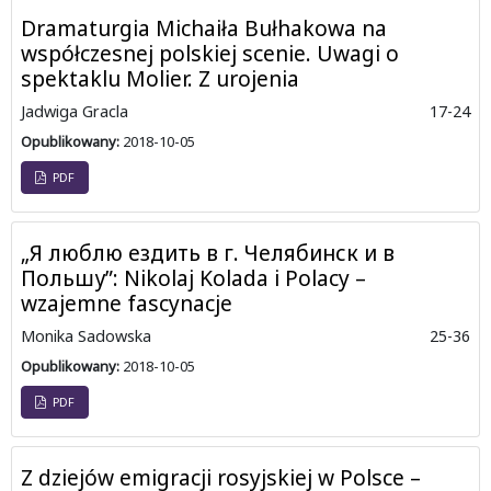
Dramaturgia Michaiła Bułhakowa na
współczesnej polskiej scenie. Uwagi o
spektaklu Molier. Z urojenia
Jadwiga Gracla
17-24
Opublikowany:
2018-10-05
PDF
„Я люблю ездить в г. Челябинск и в
Польшу”: Nikolaj Kolada i Polacy –
wzajemne fascynacje
Monika Sadowska
25-36
Opublikowany:
2018-10-05
PDF
Z dziejów emigracji rosyjskiej w Polsce –