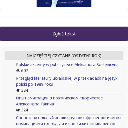
Zgłoś tekst
NAJCZĘŚCIEJ CZYTANE (OSTATNI ROK)
Polskie akcenty w publicystyce Aleksandra Sołżenicyna
607
Przegląd literatury ukraińskiej w przekładach na język
polski po 1989 roku
384
Опыт эмиграции в поэтическом творчестве
Александра Галича
324
Сопоставительный анализ русских фразеологизмов с
номинациями одежды и их польских эквивалентов