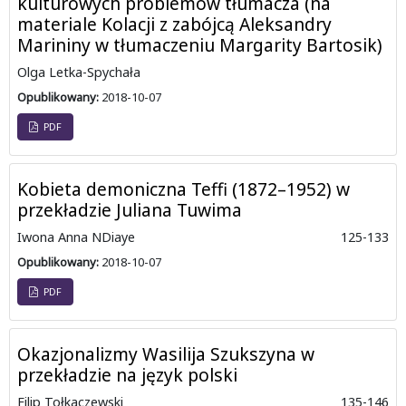
kulturowych problemów tłumacza (na
materiale Kolacji z zabójcą Aleksandry
Marininy w tłumaczeniu Margarity Bartosik)
Olga Letka-Spychała
Opublikowany:
2018-10-07
PDF
Kobieta demoniczna Teffi (1872–1952) w
przekładzie Juliana Tuwima
Iwona Anna NDiaye
125-133
Opublikowany:
2018-10-07
PDF
Okazjonalizmy Wasilija Szukszyna w
przekładzie na język polski
Filip Tołkaczewski
135-146