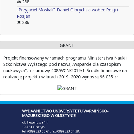
288
„Przyjaciel Moskali”. Daniel Olbrychski wobec Rosji i
Rosjan
286
GRANT
Projekt finansowany w ramach programu Ministerstwa Nauki i
Szkolnictwa Wyższego pod nazwą „Wsparcie dla czasopism
naukowych”, nr umowy 408/WCN/2019/1. Środki finansowe na
realizację projektu w latach 2019–2020 wynoszą 96 035 zł.
WYDAWNICTWO UNIWERSYTETU WARMIŃSKO-
MAZURSKIEGO W OLSZTYNIE
ul. Heweliusza 14,
10-724 Olsztyn,
tel. (089) 523 36 61; fax (089) 523 34 38,