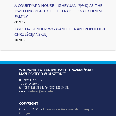
A COURTYARD HOUSE – SIHEYUAN 四合院 AS THE
DWELLING PLACE OF THE TRADITIONAL CHINESE
FAMILY
532
KWESTIA GENDER: WYZWANIE DLA ANTROPOLOGII
CHRZEŚCIJAŃSKIEJ
502
WYDAWNICTWO UNIWERSYTETU WARMIŃSKO-
MAZURSKIEGO W OLSZTYNIE
ul. Heweliusza 14,
10-724 Olsztyn,
tel. (089) 523 36 61; fax (089) 523 34 38,
e-mail:
wydawca@uwm.edu.pl
COPYRIGHT
Copyright 2021 by
Uniwersytetu Warmińsko Mazurskiego w
Olsztynie