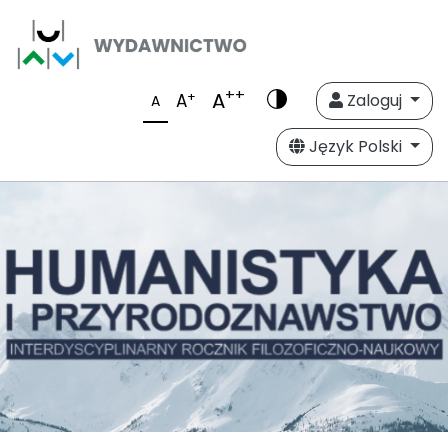
++
A
+
A
Zaloguj
A
Język Polski