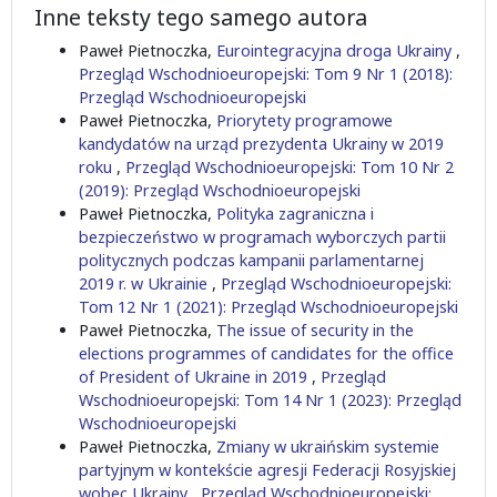
Inne teksty tego samego autora
Paweł Pietnoczka,
Eurointegracyjna droga Ukrainy
,
Przegląd Wschodnioeuropejski: Tom 9 Nr 1 (2018):
Przegląd Wschodnioeuropejski
Paweł Pietnoczka,
Priorytety programowe
kandydatów na urząd prezydenta Ukrainy w 2019
roku
,
Przegląd Wschodnioeuropejski: Tom 10 Nr 2
(2019): Przegląd Wschodnioeuropejski
Paweł Pietnoczka,
Polityka zagraniczna i
bezpieczeństwo w programach wyborczych partii
politycznych podczas kampanii parlamentarnej
2019 r. w Ukrainie
,
Przegląd Wschodnioeuropejski:
Tom 12 Nr 1 (2021): Przegląd Wschodnioeuropejski
Paweł Pietnoczka,
The issue of security in the
elections programmes of candidates for the office
of President of Ukraine in 2019
,
Przegląd
Wschodnioeuropejski: Tom 14 Nr 1 (2023): Przegląd
Wschodnioeuropejski
Paweł Pietnoczka,
Zmiany w ukraińskim systemie
partyjnym w kontekście agresji Federacji Rosyjskiej
wobec Ukrainy
,
Przegląd Wschodnioeuropejski: