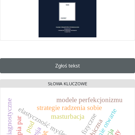
Zgłoś tekst
SŁOWA KLUCZOWE
modele perfekcjonizmu
strategie radzenia sobie
elastyczność myślenia
myślenie otwarte
masturbacja
ptsd