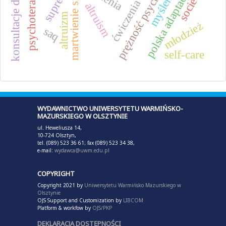
konsultacje diagnostyczne
ćwiczenia fizyczne
psychoterapia par
prężność psychiczna
supresja
polska adaptacja
society
martwienie się
altruism
altruizm
młodzież
saq
self-care
WYDAWNICTWO UNIWERSYTETU WARMIŃSKO-
MAZURSKIEGO W OLSZTYNIE
ul. Heweliusza 14,
10-724 Olsztyn,
tel. (089) 523 36 61; fax (089) 523 34 38,
e-mail:
wydawca@uwm.edu.pl
COPYRIGHT
Copyright 2021 by
Uniwersytetu Warmińsko Mazurskiego w
Olsztynie
OJS Support and Customization by
LIBCOM
Platform & workfow by
OJS/PKP
DEKLARACJA DOSTĘPNOŚCI