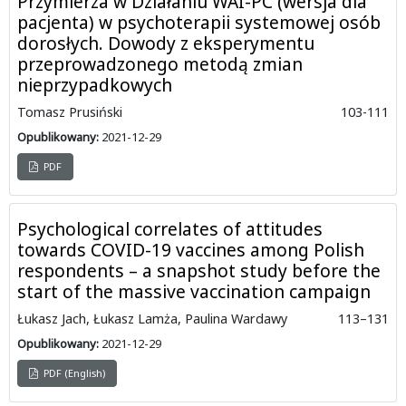
Przymierza w Działaniu WAI-PC (wersja dla
pacjenta) w psychoterapii systemowej osób
dorosłych. Dowody z eksperymentu
przeprowadzonego metodą zmian
nieprzypadkowych
Tomasz Prusiński
103-111
Opublikowany:
2021-12-29
PDF
Psychological correlates of attitudes
towards COVID-19 vaccines among Polish
respondents – a snapshot study before the
start of the massive vaccination campaign
Łukasz Jach, Łukasz Lamża, Paulina Wardawy
113–131
Opublikowany:
2021-12-29
PDF (English)