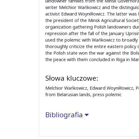
landowner families from the Minsk Governorat
writer Melchior Wańkowicz and the distingui
activist Edward Woyniłłowicz. The latter was f
the president of the Minsk Agricultural Socie
organization gathering Polish landowners dur
repression after the fall of the January Upri
used the polemic with Wańkowicz to broadly
thoroughly criticize the entire eastern policy o
the Polish state won the war against the Bols
the peace with them concluded in Riga in Mar
Słowa kluczowe:
Melchior Wańkowicz, Edward Woyniłłowicz, Po
from Belarusian lands, press polemic
Bibliografia