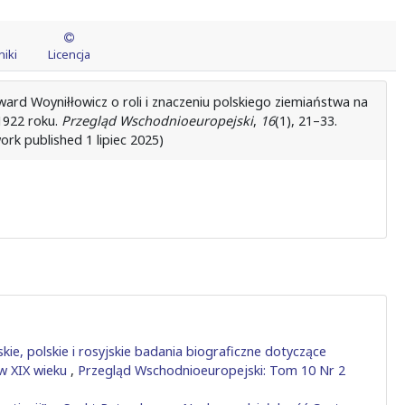
iki
Licencja
ward Woyniłłowicz o roli i znaczeniu polskiego ziemiaństwa na
1922 roku.
Przegląd Wschodnioeuropejski
,
16
(1), 21–33.
ork published 1 lipiec 2025)
ie, polskie i rosyjskie badania biograficzne dotyczące
w XIX wieku
,
Przegląd Wschodnioeuropejski: Tom 10 Nr 2