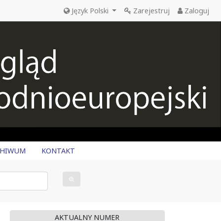
Język Polski
Zarejestruj
Zaloguj
CHIWUM
KONTAKT
AKTUALNY NUMER