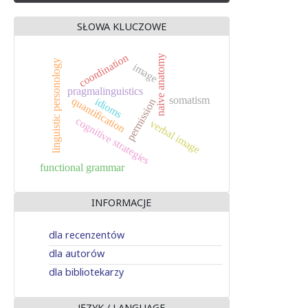
SŁOWA KLUCZOWE
coordination
naive anatomy
linguistic personology
image
pragmalinguistics
somatism
quantification
idioms
permission
cognitive strategies
verbal image
functional grammar
INFORMACJE
dla recenzentów
dla autorów
dla bibliotekarzy
JĘZYK / LANGUAGE