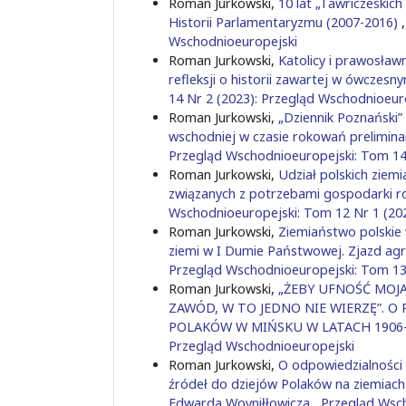
Roman Jurkowski,
10 lat „Tawriczeskic
Historii Parlamentaryzmu (2007-2016)
Wschodnioeuropejski
Roman Jurkowski,
Katolicy i prawosławn
refleksji o historii zawartej w ówczes
14 Nr 2 (2023): Przegląd Wschodnioeur
Roman Jurkowski,
„Dziennik Poznański” 
wschodniej w czasie rokowań preliminar
Przegląd Wschodnioeuropejski: Tom 14
Roman Jurkowski,
Udział polskich ziem
związanych z potrzebami gospodarki ro
Wschodnioeuropejski: Tom 12 Nr 1 (20
Roman Jurkowski,
Ziemiaństwo polskie
ziemi w I Dumie Państwowej. Zjazd agra
Przegląd Wschodnioeuropejski: Tom 13
Roman Jurkowski,
„ŻEBY UFNOŚĆ MOJ
ZAWÓD, W TO JEDNO NIE WIERZĘ”. 
POLAKÓW W MIŃSKU W LATACH 1906
Przegląd Wschodnioeuropejski
Roman Jurkowski,
O odpowiedzialności
źródeł do dziejów Polaków na ziemiach 
Edwarda Woyniłłowicza
,
Przegląd Wsch